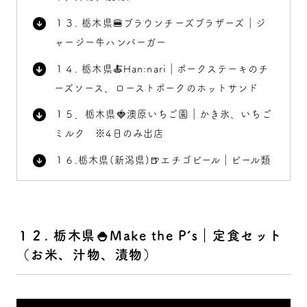
１３. 栃木県🍔ブラウンチーズブラザーズ｜ジ
ャージー牛ハンバーガー
１４. 栃木県🍝Han:nari｜ポークステーキのチ
ーズソース、ローストポークのホットサンド
１５．栃木県🍓澳原いちご園｜かき氷、いちご
ミルク ※4日のみ出店
１６.栃木県(新潟県)🍺エチゴビール｜ビール類
１２. 栃木県🍚Make the P’s｜定食セット
（お米、汁物、漬物）