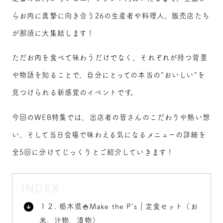
らお肉に真摯に向き合う26の生産者や料理人、販売店たち
が那須に大集結します！
ただお肉を食べて味わうだけでなく、それぞれが持つ背景
や物語を知ることで、自分にとっての本当の”おいしい”を
見つけられる新感覚のイベントです。
今回のWEB特集では、出店者の皆さんのこだわりや熱い想
い、そして当日会場で味わえる気になるメニューの詳細を
全5回に分けてじっくりとご紹介していきます！
INDEX
１２. 栃木県🍚Make the P's｜定食セット（お
米、汁物、漬物）