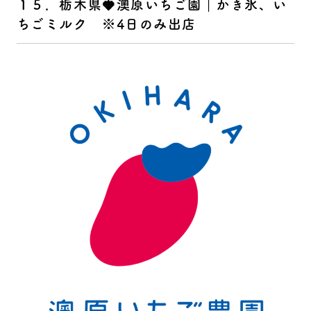
１５．栃木県🍓澳原いちご園｜かき氷、い
ちごミルク ※4日のみ出店